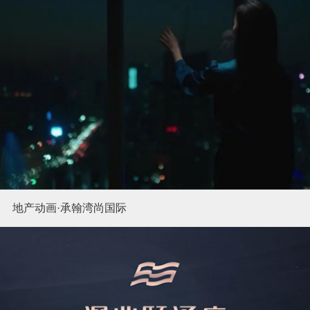
地产动画·承翰湾尚国际