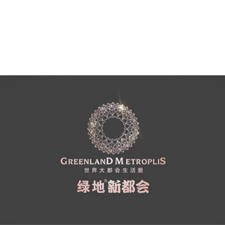
实景拍摄•万科双月湾