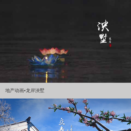
地产动画•龙岸泱墅