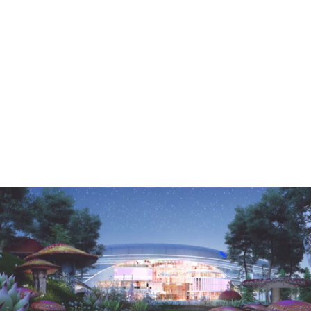
地产动画•南宁伍壹大道