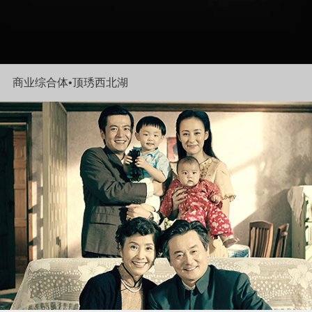
商业综合体•顶琇西北湖
实景拍摄•华润天合