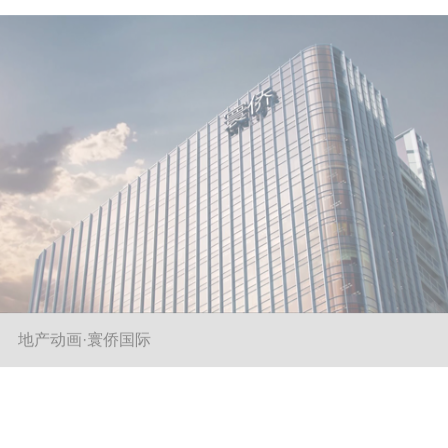
地产动画·珈誉府