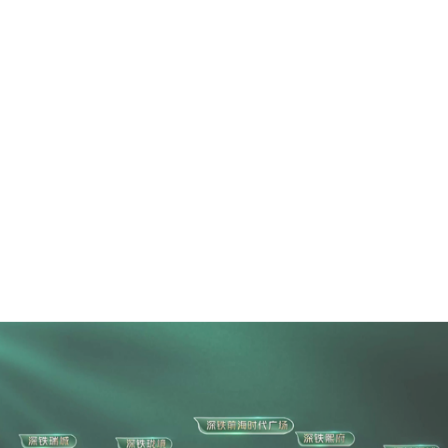
地产动画·深业泰瑞府
地产动画·寰侨国际