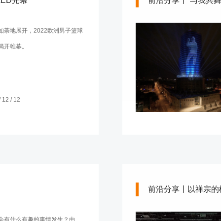
ED光幕
前沿分享丨“与我共舞
如荼地展开，2022欧洲男子篮球
揭开帷幕。
12 / 12
前沿分享丨以禅宗的
会有什么有趣的事情发生？由