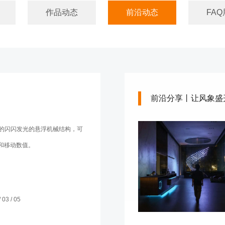
作品动态
前沿动态
FAQ
前沿分享丨让风象盛
造的闪闪发光的悬浮机械结构，可
和移动数值。
03 / 05