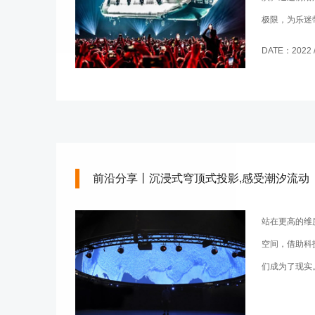
极限，为乐迷
DATE：2022 / 
前沿分享丨沉浸式穹顶式投影,感受潮汐流动
站在更高的维
空间，借助科
们成为了现实