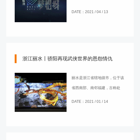
飞越云端，梦想之城，你在哪
DATE：2021 / 04 / 13
里？
浙江丽水丨骄阳再现武侠世界的恩怨情仇
丽水是浙江省辖地级市，位于该
省西南部、南邻福建，古称处
州，这是一个清新秀丽的世界，
DATE：2021 / 01 / 14
同时也充满着武侠气息。