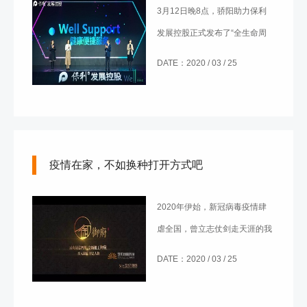
3月12日晚8点，骄阳助力保利
发展控股正式发布了“全生命周
期居住系统2.0 --- Well集和社区
DATE：2020 / 03 / 25
云发布会”。
疫情在家，不如换种打开方式吧
2020年伊始，新冠病毒疫情肆
虐全国，曾立志仗剑走天涯的我
们，终于过上了“在家什么都不
DATE：2020 / 03 / 25
做，就是为社会做贡献”的日
子。