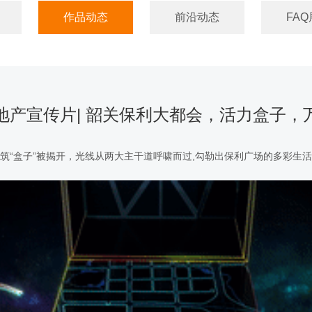
作品动态
前沿动态
FAQ
地产宣传片| 韶关保利大都会，活力盒子，
筑“盒子”被揭开，光线从两大主干道呼啸而过,勾勒出保利广场的多彩生