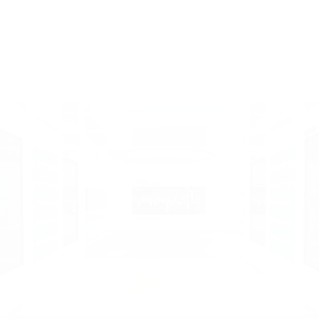
企业馆•三诺▪北海三诺总部