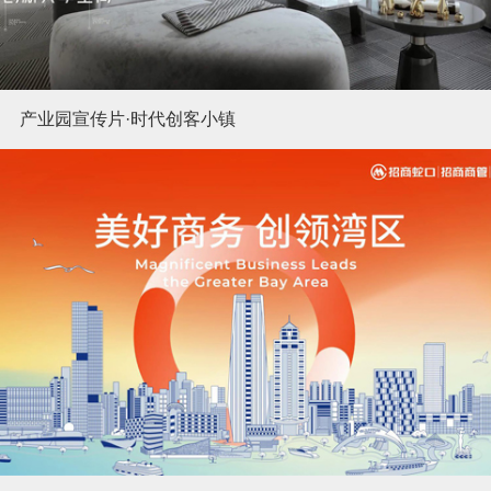
产业园宣传片·时代创客小镇