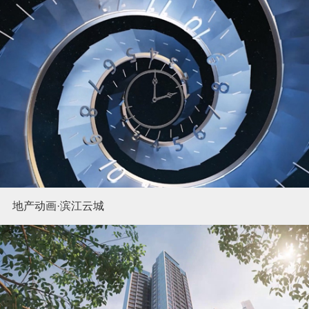
地产动画·滨江云城