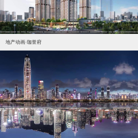
地产动画·珈誉府