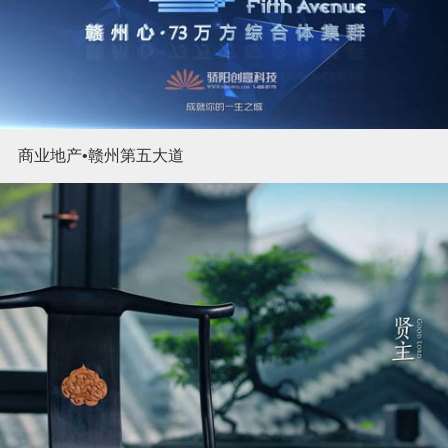
商业地产•赣州第五大道