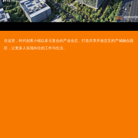
Video
在这里，时代创客小镇以多元复合的产业业态，打造共享开放交互的产城融合园
区，让更多人实现向往的工作与生活。