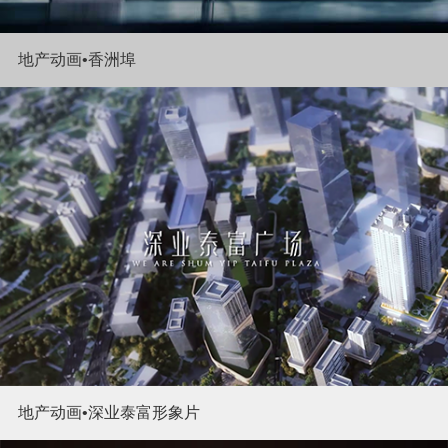
地产动画•香洲埠
地产动画•深业泰富形象片