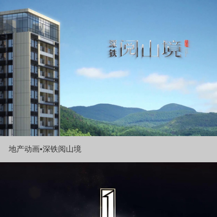
地产动画•深铁阅山境