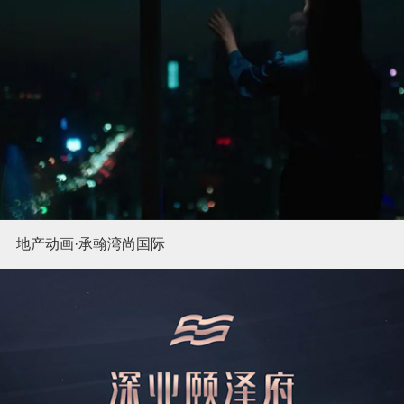
地产动画·承翰湾尚国际