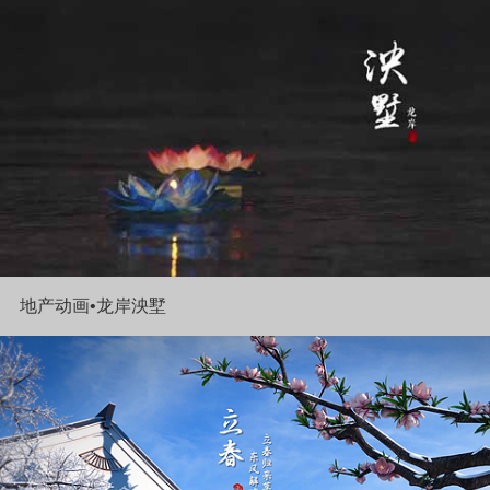
地产动画•龙岸泱墅