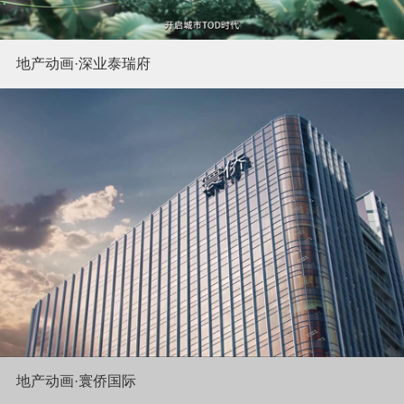
地产动画·深业泰瑞府
地产动画·寰侨国际