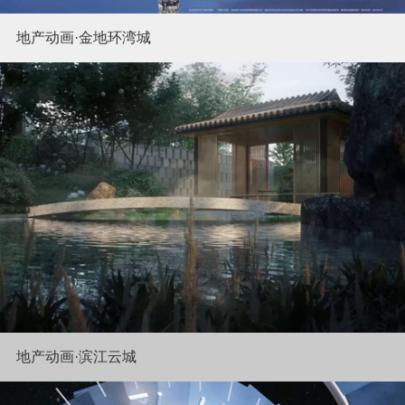
地产动画·金地环湾城
地产动画·滨江云城