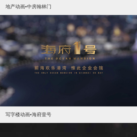
地产动画•中房翰林门
写字楼动画•海府壹号