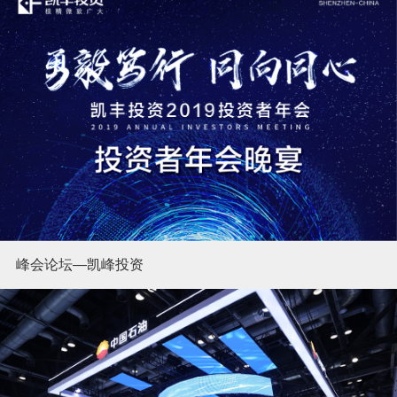
峰会论坛—凯峰投资