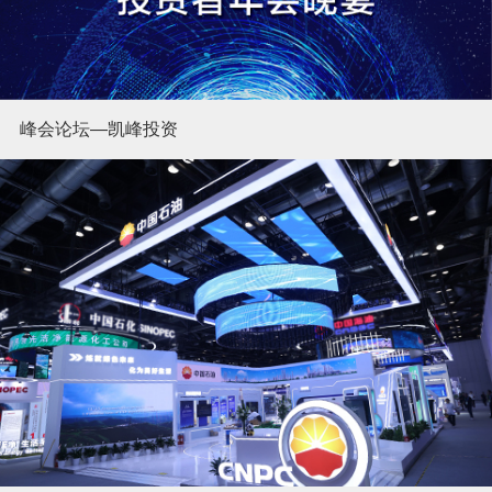
峰会论坛—凯峰投资