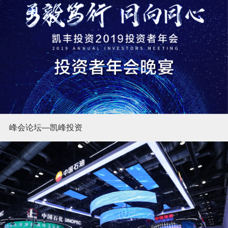
峰会论坛—凯峰投资