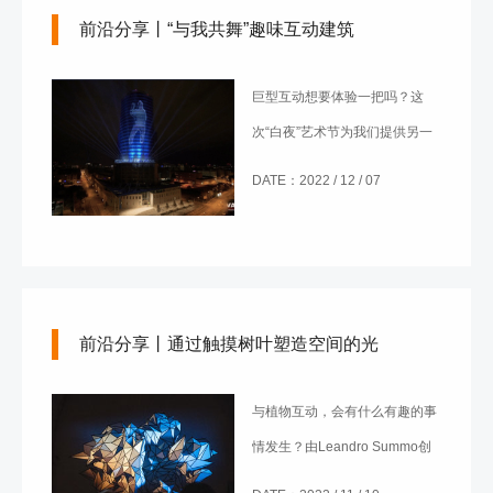
前沿分享丨“与我共舞”趣味互动建筑
巨型互动想要体验一把吗？这
次“白夜”艺术节为我们提供另一
种非凡的视听体验。创意团队
DATE：2022 / 12 / 07
将“与我共舞”互动设计与标志性
的布拉迪斯拉发建筑斯洛伐克国
家银行融合在一起，为我们创造
了这次机会。
前沿分享丨通过触摸树叶塑造空间的光
与植物互动，会有什么有趣的事
情发生？由Leandro Summo创
造的视听实验Simbiosi为您带来