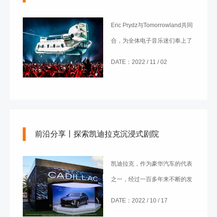
Eric Prydz与Tomorrowland共同
合，为全体电子音乐迷们奉上了
一场令人难以置信的全息表演。
DATE：2022 / 11 / 02
通过前沿灯光和音频技术将视听
体验推向极限，为乐迷带来前所
未见的沉浸感
前沿分享丨探索凯迪拉克沉浸式剧院
凯迪拉克，作为豪华汽车的代表
之一，经过一百多年来不断的发
展与创新，如今正焕发出新的生
DATE：2022 / 10 / 17
机。