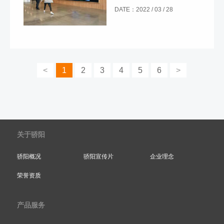
于 COCA 新校区的互动社区
DATE：2022 / 03 / 28
墙。COCA是圣路易斯的一个多
学科社区艺术中心。
<
1
2
3
4
5
6
>
关于骄阳
骄阳概况
骄阳宣传片
企业理念
荣誉资质
产品服务