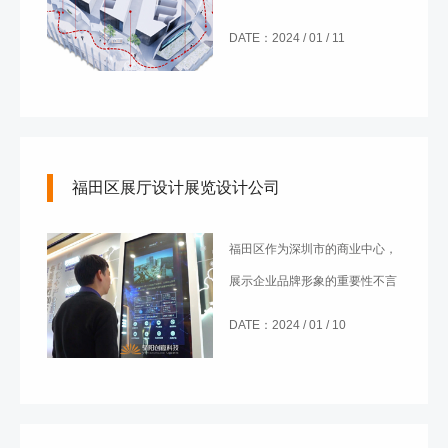
的创意手段，为设计者们提供了
DATE：2024 / 01 / 11
更广阔的想象空间。传统的展览
方式逐渐被数字化和互动化所取
代，通过数字技术，展馆得以呈
现更为生动、富有创意的内容，
福田区展厅设计展览设计公司
吸引观众的目光，让他们沉浸于
一个全新的展示体验之中。
福田区作为深圳市的商业中心，
展示企业品牌形象的重要性不言
而喻。福田区展厅设计是一场彰
DATE：2024 / 01 / 10
显品牌文化、传递核心价值的艺
术之旅。企业通过巧妙设计的展
厅，不仅能够吸引目光，更能够
在潜移默化中深植品牌印记。本