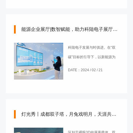
改革的创新特区。
能源企业展厅|数智赋能，助力科陆电子展厅“旧貌换新颜”
科陆电子发展与时俱进。在“双
碳”目标的引导下，以新能源为
主体的新型电力系统建设迎来发
DATE：2024 / 02 / 21
展新机遇；面对能源届的星辰大
海，它正乘“碳达峰碳中和”历史
大势而上，走向高质量快速发
展。
灯光秀丨成都双子塔，月兔戏明月，天涯共此时
区别于裸眼3D的屏幕载体，双