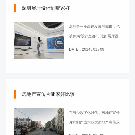
深圳展厅设计到哪家好
文将深入剖析福田区展厅设计的
核心价值，以及如何选择到可靠
深圳是一座高速发展的城市，也
的福田区展厅设计展览设计公司
被称为“设计之都”，比如展厅设
展示品牌的独特魅力。
计行业就十分发达。展厅设计是
DATE：2024 / 01 / 09
为了通过创新的设计理念和视觉
效果，展示产品或品牌形象，吸
引观众的注意力并营造良好的展
示氛围。这对设计公司的要求非
房地产宣传片哪家好比较
常高，对于有需求的人来说想知
道深圳展厅设计到哪家好。
在当今数字化时代，房地产宣传
片的制作成为各大房地产商展示
项目魅力的重要手段。选择一家