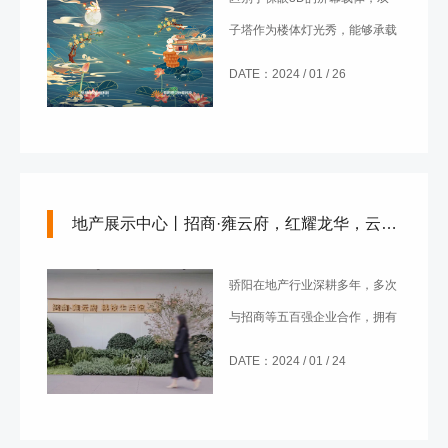
子塔作为楼体灯光秀，能够承载
更为丰富的信息量，同时辐射的
DATE：2024 / 01 / 26
观看范围也更大，作为亮化城
市、形象塑造的关键，也同时对
内容的设计有着更为严苛的要
求。
地产展示中心丨招商·雍云府，红耀龙华，云卷而现！
骄阳在地产行业深耕多年，多次
与招商等五百强企业合作，拥有
海内外24年视觉创意经验。未
DATE：2024 / 01 / 24
来，骄阳将继续保持“创意+科
技”的发展理念，为行业带来更
多优质作品！