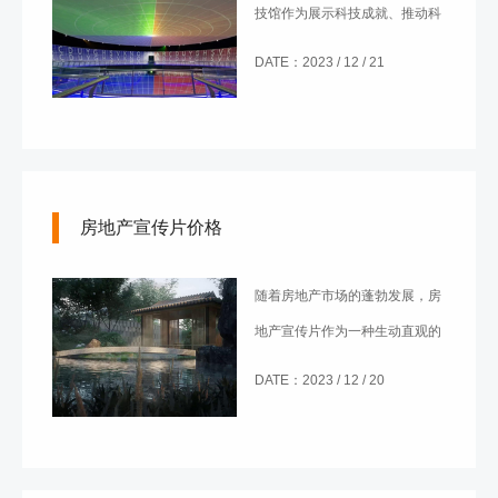
技馆作为展示科技成就、推动科
普教育的场所，其设计成为至关
DATE：2023 / 12 / 21
重要的一环。科技馆设计不仅关
乎建筑美学，更需兼顾科技元素
的融入，以达到更好的展示和教
育效果。本文将从空间规划、互
房地产宣传片价格
动体验、科技展示、可持续性四
个方面，探讨科技馆设计的关键
随着房地产市场的蓬勃发展，房
要素和发展趋势。
地产宣传片作为一种生动直观的
宣传方式，备受关注。在这个信
DATE：2023 / 12 / 20
息爆炸的时代，如何制作一部引
人入胜的房地产宣传片成为了业
界关注的焦点。本文将从制作难