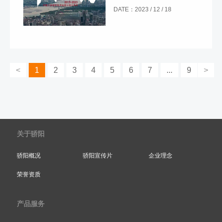
区。然而，在这个数字时代，影
DATE：2023 / 12 / 18
视广告行业也在这里蓬勃发展。
随着消费者对视觉内容的需求不
断增加，深圳影视广告公司应运
而生。这些公司在创意、制作和
<
1
2
3
4
5
6
7
...
9
>
营销方面都发挥着关键作用，为
品牌和企业带来更广泛的曝光和
影响力。
关于骄阳
骄阳概况
骄阳宣传片
企业理念
荣誉资质
产品服务