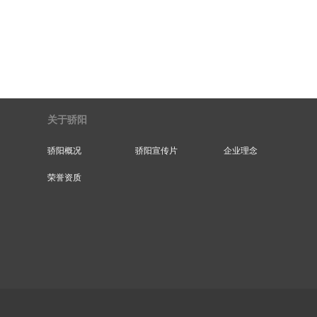
关于骄阳
骄阳概况
骄阳宣传片
企业理念
荣誉资质