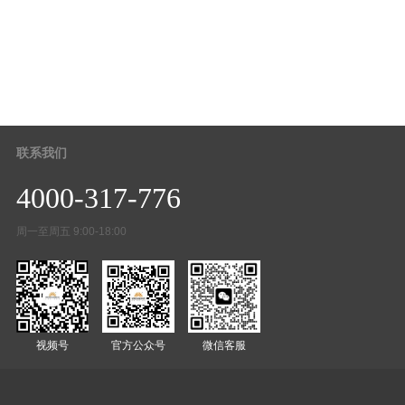
联系我们
4000-317-776
周一至周五 9:00-18:00
视频号
官方公众号
微信客服