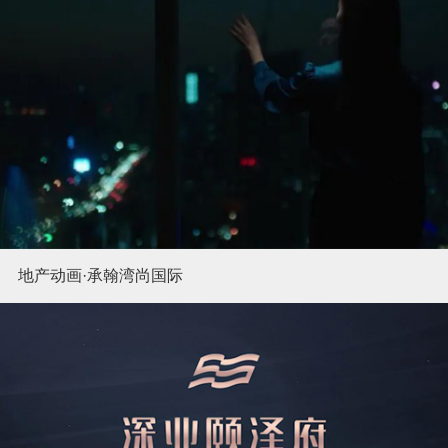
地产动画·承翰湾尚国际