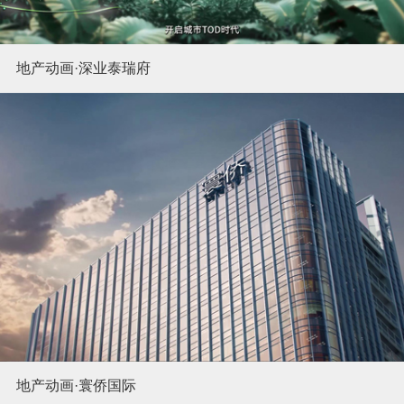
地产动画·深业泰瑞府
地产动画·寰侨国际