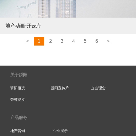
地产动画·开云府
<
1
2
3
4
5
6
>
关于骄阳
骄阳概况
骄阳宣传片
企业理念
荣誉资质
产品服务
地产营销
企业展示