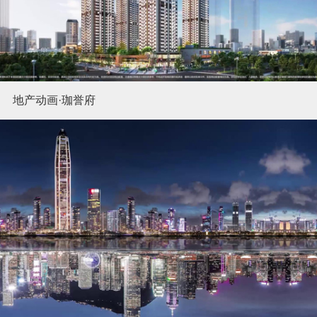
地产动画·珈誉府