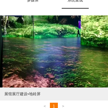
多媒体
系统集成
展馆展厅建设•地砖屏
<
1
>