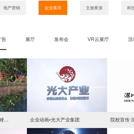
地产营销
企业展示
文旅夜游
科
广告
展厅
发布会
VR云展厅
活
文旅宣传片·赣州中交七鲤古镇
企业动画•光大产业集团