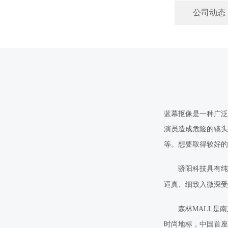
公司动态
蓝幕抠像是一种广泛
演员造成危险的镜头
等。想要取得较好的
骄阳
科技
具有纯
逼真、细致入微深受
森林
MALL
是南
时尚地标，中国首座