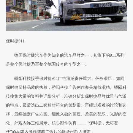
保时捷
911
德国保时捷汽车作为知名的汽车品牌之一，其旗下的
911
系列
是整个保时捷乃至整个德国传奇的车型之一。
骄阳
科技
接手保时捷
911
广告深感责任重大、任务艰巨，如同
保时捷坚持品质的执着，骄阳
科技
广告创作亦是精益求精。骄阳
科
技
搜集大量的资料并详细分析，准确分析出保时捷品牌优雅与气派
的特点，最后选出二套相对符合的策划案。再经过艰难的讨论和选
择，最终确定广告方案。细致入微的画质、柔美的配乐，光影的变
化、外观内饰三维展示、核心部件仿真
........
“保时捷，无可替
代”的品牌内涵伴随着广告片的播放已刻入脑海。