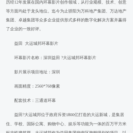
历经
12
年发展在国内环幕影片创作领域，从行业规模、技术、创意
等方面均处于龙头地位。迄今为止骄阳为万科地产集团、万达地产
集团、卓越集团等众多企业提供形式多样的数字化解决方案并赢得
了企业的一致好评。
益田
大运城邦环幕影片
环幕影片名称：深圳益田
?
大运城邦环幕影片
影片展示项目地址：深圳
画面精度：
2560*768
像素
配套技术：三通道环幕
益田
?
大运城邦位于政府斥资
亿打造的大运新城，是集居
1800
住、学校、国际公寓、购物中心、娱乐等功能为一体的百万平方米
标志性建筑群。大运城邦作为益田集团华南区旗舰级别的项目，以