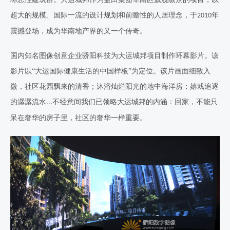
超大的规模、国际一流的设计规划和前瞻性的人居理念，于
年
2010
震撼登场，成为华南地产界的又一个传奇。
国内知名图像创意企业骄阳
科技
为大运城邦项目制作环幕影片。该
影片以
“大运国际健康生活的中国样板”为定位。该片画面细致入
微，社区花园飘来的清香；沐浴灿烂阳光的地中海洋房；嬉戏追逐
的潺潺流水
不经意间我们已领略大运城邦的内涵：回家，不能只
...
呆在奢华的房子里，社区的奢华一样重要。