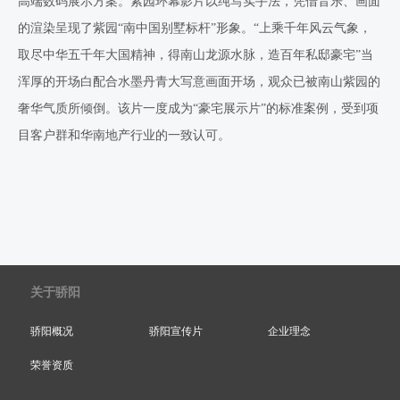
高端数码展示方案。紫园环幕影片以纯写实手法，凭借音乐、画面
的渲染呈现了紫园
“南中国别墅标杆”形象。“上乘千年风云气象，
取尽中华五千年大国精神，得南山龙源水脉，造百年私邸豪宅”当
浑厚的开场白配合水墨丹青大写意画面开场，观众已被南山紫园的
奢华气质所倾倒。该片一度成为“豪宅展示片”的标准案例，受到项
目客户群和华南地产行业的一致认可。
关于骄阳
骄阳概况
骄阳宣传片
企业理念
荣誉资质