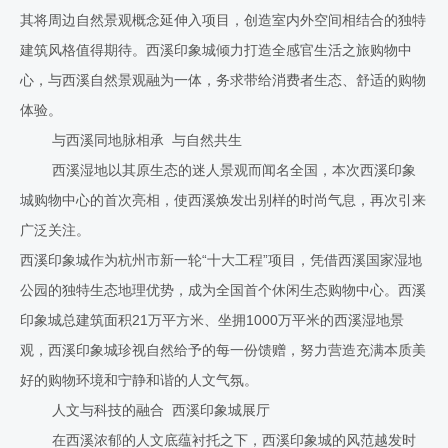
其将周边自然景观概念延伸入项目，创造室内外空间相结合的独特
建筑风格值得期待。西溪印象城倾力打造全感官生活之旅购物中
心，与西溪自然景观融为一体，务求带给消费者生态、舒适的购物
体验。
与西溪同地脉相承 与自然共生
西溪湿地以其原生态的迷人景观而闻名全国，本次西溪印象
城购物中心的首次亮相，使西溪焕发出别样的时尚气息，再次引来
广泛关注。
西溪印象城作为杭州市新一轮“十大工程”项目，凭借西溪国家湿地
公园的独特生态地理优势，成为全国首个休闲生态购物中心。西溪
印象城总建筑面积21万平方米、坐拥1000万平米的西溪湿地景
观，西溪印象城珍视自然给予的每一份馈赠，努力营造充满本质美
好的购物环境和宁静和谐的人文气氛。
人文与科技的融合 西溪印象城展厅
在西溪浓郁的人文底蕴衬托之下，西溪印象城的风范越发时