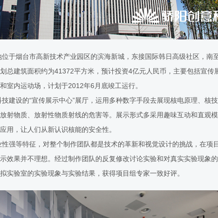
地位于烟台市高新技术产业园区的滨海新城，东接国际韩日高级社区，南
划总建筑面积约为41372平方米，预计投资4亿元人民币，主要包括宣传
和室内运动场，计划于2012年6月底竣工运行。
建设的“宣传展示中心”展厅，运用多种数字手段去展现核电原理、核技
放射物质、放射性物质射线的危害等。展示形式多采用趣味互动和直观模
应用，让人们从新认识核能的安全性。
强等特征，对整个制作团队都是技术的革新和视觉设计的挑战，在项目
示效果并不理想。经过制作团队的反复修改讨论实验和对真实实验现象的
拟实验室的实验现象与实验结果，获得项目组专家一致好评。