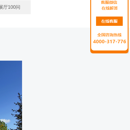
展厅100问