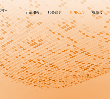
0年+
产品服务
服务案例
新闻动态
视频号