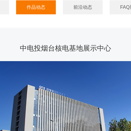
作品动态
前沿动态
FAQ
中电投烟台核电基地展示中心