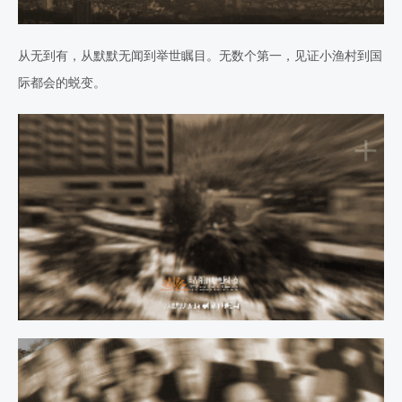
从无到有，从默默无闻到举世瞩目。无数个第一，见证小渔村到国
际都会的蜕变。