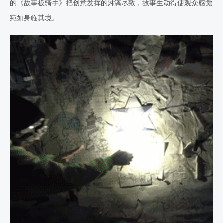
的《故事板骑手》把创意发挥的淋漓尽致，故事生动得使观众感觉
宛如身临其境。