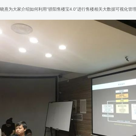
晓熹为大家介绍如何利用“骄阳售楼宝4.0”进行售楼相关大数据可视化管