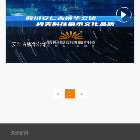
安仁古镇华公馆
<
1
>
关于骄阳